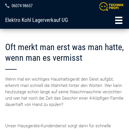
06074 98657
Elektro Kohl Lagerverkauf UG
Oft merkt man erst was man hatte,
wenn man es vermisst
Wenn mal ein wichtiges Haushaltsgerät den Geist aufgibt,
erkennt man schnell die Wahrheit hinter den Worten. Wer kann
heutzutage schon lange auf seine Waschmaschine verzichten
und wer hat noch die Zeit das Geschirr einer 4-Köpfigen Familie
dauerhaft von Hand zu spülen?
Unser Hausgeräte-Kundendienst sorgt dann für schnelle