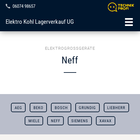
06074 98657
Elektro Kohl Lagerverkauf UG
ELEKTROGROSSGERÄTE
Neff
AEG
BEKO
BOSCH
GRUNDIG
LIEBHERR
MIELE
NEFF
SIEMENS
XAVAX